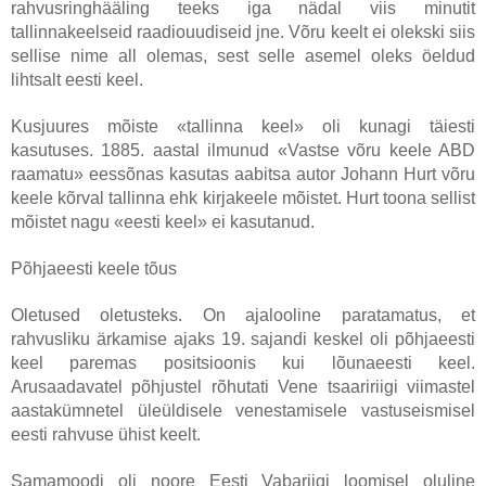
rahvusringhääling teeks iga nädal viis minutit
tallinnakeelseid raadiouudiseid jne. Võru keelt ei olekski siis
sellise nime all olemas, sest selle asemel oleks öeldud
lihtsalt eesti keel.
Kusjuures mõiste «tallinna keel» oli kunagi täiesti
kasutuses. 1885. aastal ilmunud «Vastse võru keele ABD
raamatu» eessõnas kasutas aabitsa autor Johann Hurt võru
keele kõrval tallinna ehk kirjakeele mõistet. Hurt toona sellist
mõistet nagu «eesti keel» ei kasutanud.
Põhjaeesti keele tõus
Oletused oletusteks. On ajalooline paratamatus, et
rahvusliku ärkamise ajaks 19. sajandi keskel oli põhjaeesti
keel paremas positsioonis kui lõunaeesti keel.
Arusaadavatel põhjustel rõhutati Vene tsaaririigi viimastel
aastakümnetel üleüldisele venestamisele vastuseismisel
eesti rahvuse ühist keelt.
Samamoodi oli noore Eesti Vabariigi loomisel oluline