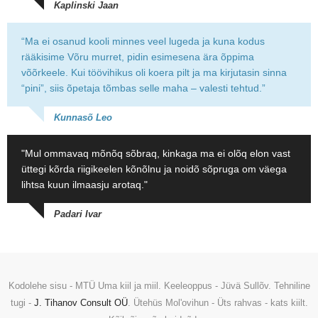
Kaplinski Jaan
“Ma ei osanud kooli minnes veel lugeda ja kuna kodus
rääkisime Võru murret, pidin esimesena ära õppima
võõrkeele. Kui töövihikus oli koera pilt ja ma kirjutasin sinna
“pini”, siis õpetaja tõmbas selle maha – valesti tehtud.”
Kunnasõ Leo
"Mul ommavaq mõnõq sõbraq, kinkaga ma ei olõq elon vast
üttegi kõrda riigikeelen kõnõlnu ja noidõ sõpruga om väega
lihtsa kuun ilmaasju arotaq."
Padari Ivar
Kodolehe sisu - MTÜ Uma kiil ja miil. Keeleoppus - Jüvä Sullõv. Tehniline
tugi -
J. Tihanov Consult OÜ
. Ütehüs Mol'ovihun - Üts rahvas - kats kiilt.