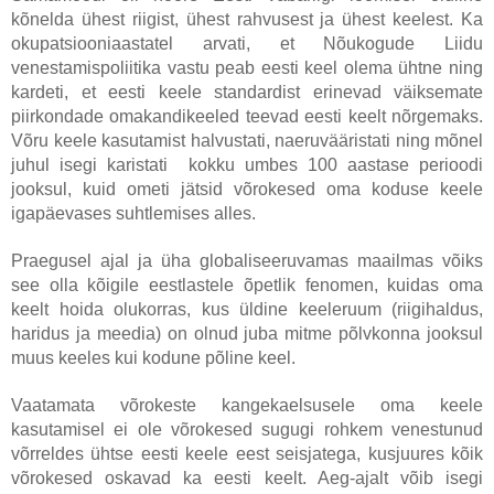
kõnelda ühest riigist, ühest rahvusest ja ühest keelest. Ka
okupatsiooniaastatel arvati, et Nõukogude Liidu
venestamispoliitika vastu peab eesti keel olema ühtne ning
kardeti, et eesti keele standardist erinevad väiksemate
piirkondade omakandikeeled teevad eesti keelt nõrgemaks.
Võru keele kasutamist halvustati, naeruvääristati ning mõnel
juhul isegi karistati kokku umbes 100 aastase perioodi
jooksul, kuid ometi jätsid võrokesed oma koduse keele
igapäevases suhtlemises alles.
Praegusel ajal ja üha globaliseeruvamas maailmas võiks
see olla kõigile eestlastele õpetlik fenomen, kuidas oma
keelt hoida olukorras, kus üldine keeleruum (riigihaldus,
haridus ja meedia) on olnud juba mitme põlvkonna jooksul
muus keeles kui kodune põline keel.
Vaatamata võrokeste kangekaelsusele oma keele
kasutamisel ei ole võrokesed sugugi rohkem venestunud
võrreldes ühtse eesti keele eest seisjatega, kusjuures kõik
võrokesed oskavad ka eesti keelt. Aeg-ajalt võib isegi