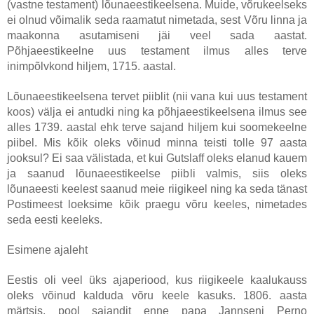
(vastne testament) lõunaeestikeelsena. Muide, võrukeelseks
ei olnud võimalik seda raamatut nimetada, sest Võru linna ja
maakonna asutamiseni jäi veel sada aastat.
Põhjaeestikeelne uus testament ilmus alles terve
inimpõlvkond hiljem, 1715. aastal.
Lõunaeestikeelsena tervet piiblit (nii vana kui uus testament
koos) välja ei antudki ning ka põhjaeestikeelsena ilmus see
alles 1739. aastal ehk terve sajand hiljem kui soomekeelne
piibel. Mis kõik oleks võinud minna teisti tolle 97 aasta
jooksul? Ei saa välistada, et kui Gutslaff oleks elanud kauem
ja saanud lõunaeestikeelse piibli valmis, siis oleks
lõunaeesti keelest saanud meie riigikeel ning ka seda tänast
Postimeest loeksime kõik praegu võru keeles, nimetades
seda eesti keeleks.
Esimene ajaleht
Eestis oli veel üks ajaperiood, kus riigikeele kaalukauss
oleks võinud kalduda võru keele kasuks. 1806. aasta
märtsis, pool sajandit enne papa Jannseni Perno