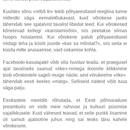
Kuuldes sõnu «nilbõ tii» tekib põhjaeestlasel reeglina tunne
millestki väga eemaletõukavast, kuid võrokese jaoks
tähendab see igatalvist tavalist libedat teed. Kui võrokesed
kõnelevad kellegi «karistamisõst», siis peetakse silmas
hoopis hoiatamist. Kui võrokene palub põhjaeestlasel
midagi teha ja küsib juurde «kas sa mõistat?», siis seda ei
küsita mitte arusaamise, vaid oskamise kohta.
Facebooki-kasutajatel võib olla huvitav teada, et praegusel
ajal tavaliseks saanud «like»-nimega ikoonile klikkimine
toob võrokestele sageli muige näole, sest võrukeelne «like»
tähendab eesti keeles «märg». Selliseid näiteid võib tuua
väga palju.
Eestlastele meeldib rõhutada, et Eesti põhiseaduse
preambulis on viide meie rahvuse ja kultuuri püsimise
vajalikkusele. Kuid vähesed teavad, et selle punkti lisamine
oli samuti ajalooline juhus ning sai teoks tänu kahele
võrokesele.