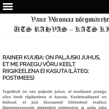
RAINER KUUBA: ON PALJUSKI JUHUS,
ET ME PRAEGU VÕRU KEELT
RIIGIKEELENA EI KASUTA (LÄTEQ:
POSTIMEES)
Tegelikult on see paljuski juhus, et eestlased praegu
võru keelt riigikeelena ei kasuta. Keeleteadlased on
leidnud, et just lõunaeesti hõimukeel eraldus
läänemeresoome algkeelest esimesena ja seda juba