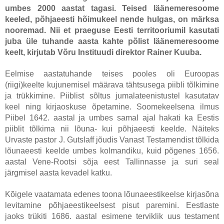
umbes 2000 aastat tagasi. Teised läänemeresoome
keeled, põhjaeesti hõimukeel nende hulgas, on märksa
nooremad. Nii et praeguse Eesti territooriumil kasutati
juba üle tuhande aasta kahte põlist läänemeresoome
keelt, kirjutab Võru Instituudi direktor Rainer Kuuba.
Eelmise aastatuhande teises pooles oli Euroopas
(riigi)keelte kujunemisel määrava tähtsusega piibli tõlkimine
ja trükkimine. Piiblist sõltus jumalateenistustel kasutatav
keel ning kirjaoskuse õpetamine. Soomekeelsena ilmus
Piibel 1642. aastal ja umbes samal ajal hakati ka Eestis
piiblit tõlkima nii lõuna- kui põhjaeesti keelde. Näiteks
Urvaste pastor J. Gutslaff jõudis Vanast Testamendist tõlkida
lõunaeesti keelde umbes kolmandiku, kuid põgenes 1656.
aastal Vene-Rootsi sõja eest Tallinnasse ja suri seal
järgmisel aasta kevadel katku.
Kõigele vaatamata edenes toona lõunaeestikeelse kirjasõna
levitamine põhjaeestikeelsest pisut paremini. Eestlaste
jaoks trükiti 1686. aastal esimene terviklik uus testament