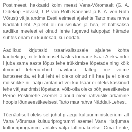
Postimeest, hakkasid kolm meest Vana-Võromaalt (G. A.
Oldekop Põlvast, J. P. von Roth Kanepist ja K. A. von Roth
Võrust) välja andma Eesti esimest ajalehte Tarto maa rahva
Näddali-Leht. Ajaleht oli nii sisukas ja hea, et baltisaksa
aadlike meelest ei olnud lehte lugevad talupojad härrade
suhtes enam nii kuulekad, kui oodati.
Aadlikud kirjutasid tsaarivalitsusele ajalehe kohta
kaebekirju, mille tulemusel käskis toonane tsaar Aleksander
I juba sama aasta lõpus lehe trükkimise lõpetada ning kõik
ilmunud lehenumbrid hävitada. Jällegi me võime
fantaseerida, et kui leht ei oleks olnud nii hea ja ei oleks
mõisnikke nii palju ärritanud või kui tsaar ei oleks käskinud
lehe väljaandmist lõpetada, võib-olla oleks põhjaeestikeelse
Perno Postimehe asemel alanud meie rahvuslik ärkamine
hoopis lõunaeestikeelsest Tarto maa rahva Näddali-Lehest.
Tõenäoliselt oleks sel juhul praegu kultuuriministeeriumi all
Vana Võrumaa kultuuriprogrammi asemel Vana Harjumaa
kultuuriprogramm, antaks välja tallinnakeelset Oma Lehte,