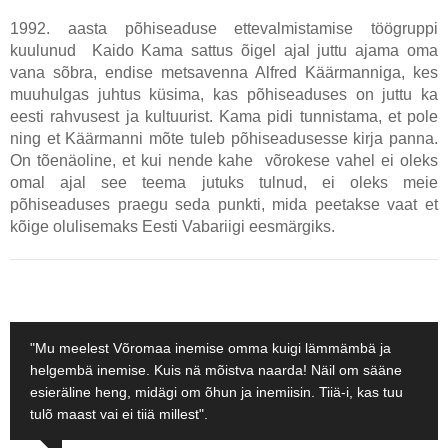
1992. aasta põhiseaduse ettevalmistamise töögruppi
kuulunud Kaido Kama sattus õigel ajal juttu ajama oma
vana sõbra, endise metsavenna Alfred Käärmanniga, kes
muuhulgas juhtus küsima, kas põhiseaduses on juttu ka
eesti rahvusest ja kultuurist. Kama pidi tunnistama, et pole
ning et Käärmanni mõte tuleb põhiseadusesse kirja panna.
On tõenäoline, et kui nende kahe võrokese vahel ei oleks
omal ajal see teema jutuks tulnud, ei oleks meie
põhiseaduses praegu seda punkti, mida peetakse vaat et
kõige olulisemaks Eesti Vabariigi eesmärgiks.
"Mu meelest Võromaa inemise omma kuigi lämmämbä ja
helgembä inemise. Kuis nä mõistva naarda! Näil om sääne
esieräline heng, midägi om õhun ja inemiisin. Tiiä-i, kas tuu
tulõ maast vai ei tiiä millest".