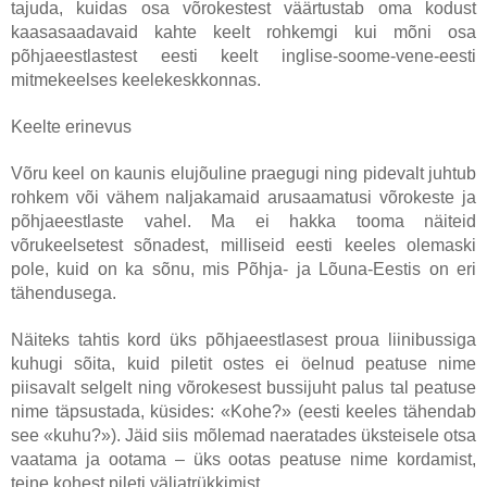
tajuda, kuidas osa võrokestest väärtustab oma kodust
kaasasaadavaid kahte keelt rohkemgi kui mõni osa
põhjaeestlastest eesti keelt inglise-soome-vene-eesti
mitmekeelses keelekeskkonnas.
Keelte erinevus
Võru keel on kaunis elujõuline praegugi ning pidevalt juhtub
rohkem või vähem naljakamaid arusaamatusi võrokeste ja
põhjaeestlaste vahel. Ma ei hakka tooma näiteid
võrukeelsetest sõnadest, milliseid eesti keeles olemaski
pole, kuid on ka sõnu, mis Põhja- ja Lõuna-Eestis on eri
tähendusega.
Näiteks tahtis kord üks põhjaeestlasest proua liinibussiga
kuhugi sõita, kuid piletit ostes ei öelnud peatuse nime
piisavalt selgelt ning võrokesest bussijuht palus tal peatuse
nime täpsustada, küsides: «Kohe?» (eesti keeles tähendab
see «kuhu?»). Jäid siis mõlemad naeratades üksteisele otsa
vaatama ja ootama – üks ootas peatuse nime kordamist,
teine kohest pileti väljatrükkimist.